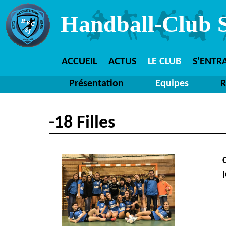
Handball-Club S
ACCUEIL
ACTUS
LE CLUB
S'ENTR
Présentation
Equipes
R
-18 Filles